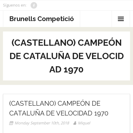
Skip
Síguenos en:
to
content
Brunells Competició
Home
(CASTELLANO) CAMPEÓN
News
DE CATALUÑA DE VELOCID
Biography
AD 1970
Record
Replica Collection
Gallery
(CASTELLANO) CAMPEÓN DE
About
CATALUÑA DE VELOCIDAD 1970
Monday September 10th, 2018
Miquel
Contact