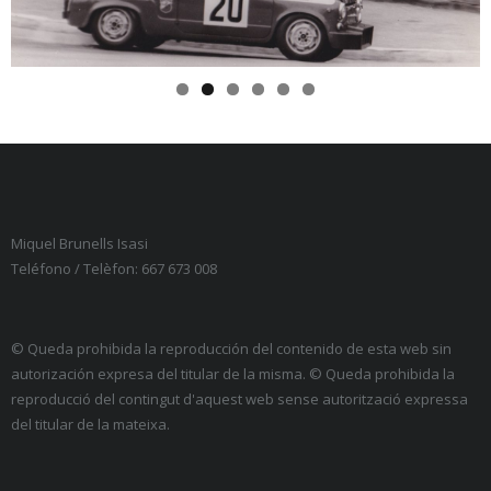
Idioma:
- <img src="https://brunellscompeticio.com/wp-
content/plugins/qtranslate-x/flags/es.png"
alt="Castellano" /> Castellano
- <img src="https://brunellscompeticio.com/wp-
content/plugins/qtranslate-x/flags/catala.png"
alt="Català" /> Català
Miquel Brunells Isasi
- <img src="https://brunellscompeticio.com/wp-
Teléfono / Telèfon: 667 673 008
content/plugins/qtranslate-x/flags/gb.png"
alt="English" /> English
© Queda prohibida la reproducción del contenido de esta web sin
autorización expresa del titular de la misma. © Queda prohibida la
reproducció del contingut d'aquest web sense autorització expressa
del titular de la mateixa.